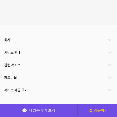
회사
서비스 안내
관련 서비스
파트너쉽
서비스 제공 국가
(주)NSPACE 사업자정보
더 많은 후기 보기
공유하기