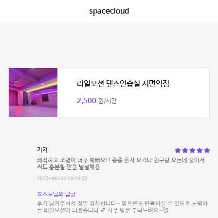
spacecloud
리얼모션 댄스연습실 서면역점
2,500
원/시간
키키
쾌적하고 조명이 너무 예뻐요!! 종종 혼자 오거나 친구랑 오는데 둘이서
써도 충분할 만큼 널널해용
2023-06-22 19:10:32
호스트님의 답글
후기 남겨주셔서 정말 감사합니다~ 앞으로도 만족하실 수 있도록 노력하
는 리얼모션이 되겠습니다 💕 자주 방문 부탁드려요~🥰