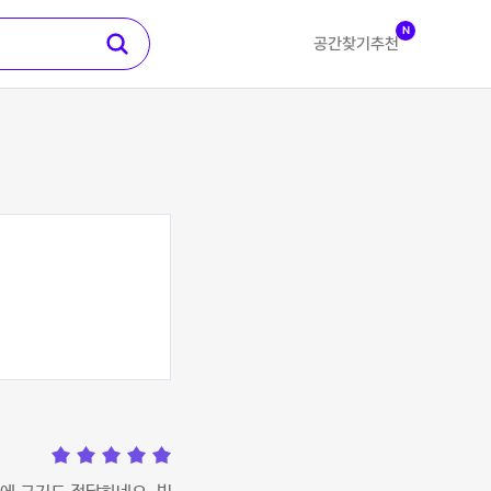
N
공간찾기
추천