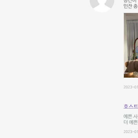
공간이 
인잔 충
2023-01
호스트
예쁜 사
더 예쁜
2023-01