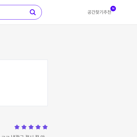
N
공간찾기
추천