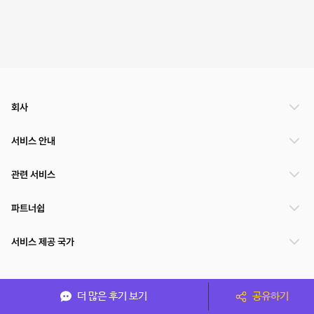
회사
서비스 안내
관련 서비스
파트너쉽
서비스 제공 국가
(주)NSPACE 사업자정보
더 많은 후기 보기
공유하기