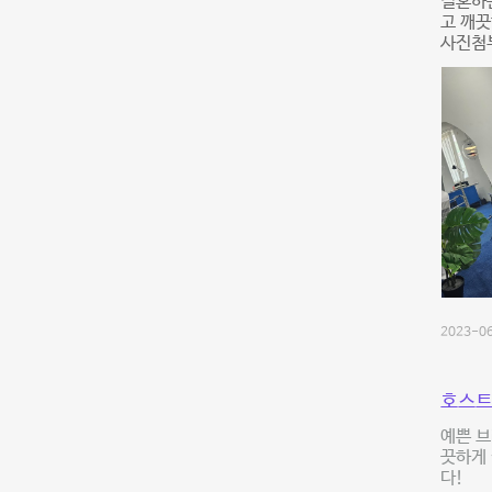
결혼하는
고 깨끗
사진첨부
2023-06
호스트
예쁜 브
끗하게
다!