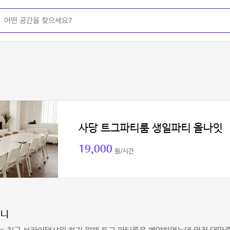
사당 트그파티룸 생일파티 올나잇
19,000
원/시간
언니