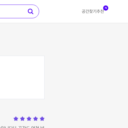
N
공간찾기
추천