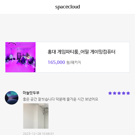
spacecloud
홍대 게임파티룸_어필 게이밍컴퓨터
165,000
원/패키지
마늘맛두부
좋은 공간 잘썻습니다 덕분에 즐거운 시간 보냈어요
2023-12-28 10:06:01