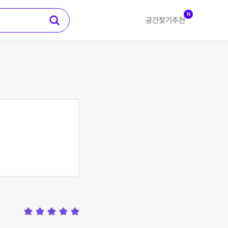
N
공간찾기
추천