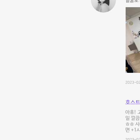
얼굴도 
2023-02
호스트
아휴! 
일 깔끔
ㅎㅎ 사
면 +1