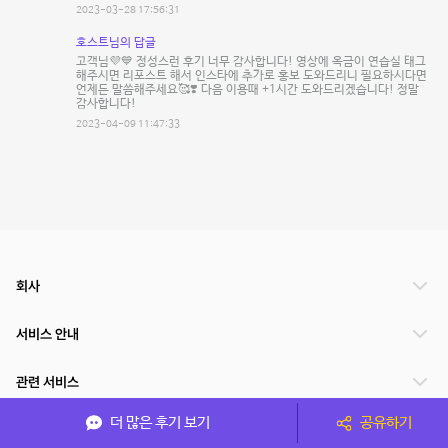
2023-03-28 17:56:31
호스트님의 답글
고객님💜💙 정성스런 후기 너무 감사합니다! 영상에 옥금이 연습실 태그
해주시면 리포스트 해서 인스타에 추가로 홍보 도와드리니 필요하시다면
언제든 말씀해주세요🥰❣️ 다음 이용때 +1시간 도와드리겠습니다! 정말
감사합니다!
2023-04-09 11:47:33
회사
서비스 안내
관련 서비스
더 많은 후기 보기
공유하기
파트너쉽