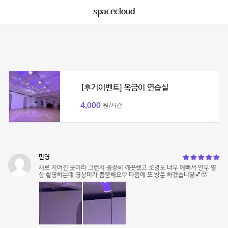
spacecloud
[후기이벤트] 옥금이 연습실
4,000
원/시간
민영
새로 지어진 곳이라 그런지 굉장히 깨끗했고 조명도 너무 예뻐서 안무 영
상 촬영하는데 영상미가 뿜뿜해요♡ 다음에 또 방문 하겠습니당💕🥹