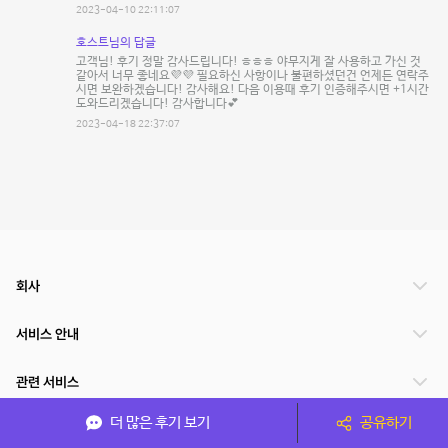
2023-04-10 22:11:07
호스트님의 답글
고객님! 후기 정말 감사드립니다! ㅎㅎㅎ 야무지게 잘 사용하고 가신 것
같아서 너무 좋네요💜💜 필요하신 사항이나 불편하셨던건 언제든 연락주
시면 보완하겠습니다! 감사해요! 다음 이용때 후기 인증해주시면 +1시간
도와드리겠습니다! 감사합니다💕
2023-04-18 22:37:07
회사
서비스 안내
관련 서비스
더 많은 후기 보기
공유하기
파트너쉽