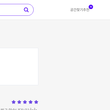
N
공간찾기
추천