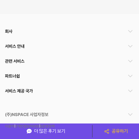
회사
서비스 안내
관련 서비스
파트너쉽
서비스 제공 국가
(주)NSPACE 사업자정보
이용약관
개인정보처리방침
운영정책
더 많은 후기 보기
공유하기
스페이스클라우드는 통신판매중개자이며 통신판매의 당사자가 아닙니다. 따라서 스페이스클
라우드는 공간 거래정보 및 거래에 대해 책임지지 않습니다.