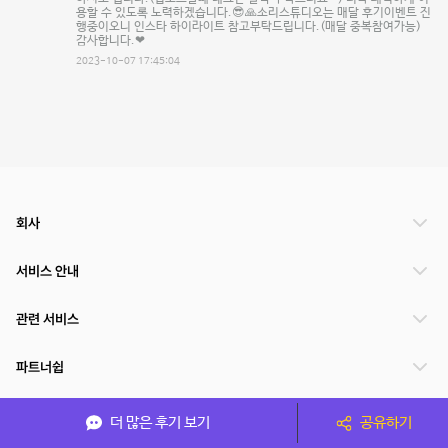
용할 수 있도록 노력하겠습니다.😎🙏소리스튜디오는 매달 후기이벤트 진
행중이오니 인스타 하이라이트 참고부탁드립니다.(매달 중복참여가능)
감사합니다.❤
2023-10-07 17:45:04
회사
서비스 안내
관련 서비스
파트너쉽
서비스 제공 국가
더 많은 후기 보기
공유하기