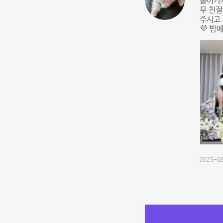
들어가자
무 친절
주시고 
💜 밤
2023-06