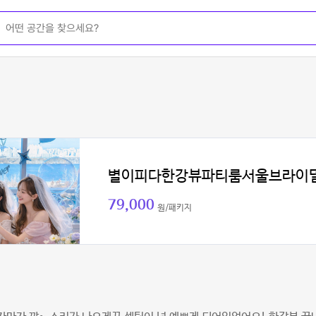
별이피다한강뷰파티룸서울브라이
79,000
원/패키지