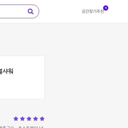
N
공간찾기
추천
덜샤워