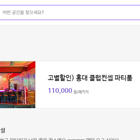
고별할인) 홍대 클럽컨셉 파티룸
110,000
원/패키지
이설