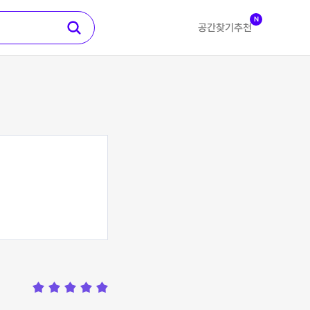
N
공간찾기
추천