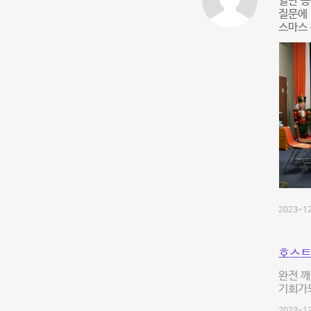
일단 공
질문에
스마스 
2023-12
호스트
완전 깨
기회가되