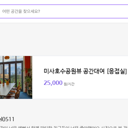
미사호수공원뷰 공간대여 [응접실]
25,000
원/시간
el0511