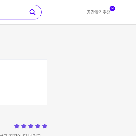
N
공간찾기
추천