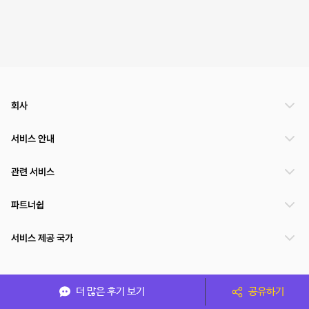
회사
서비스 안내
관련 서비스
파트너쉽
서비스 제공 국가
(주)NSPACE 사업자정보
더 많은 후기 보기
공유하기