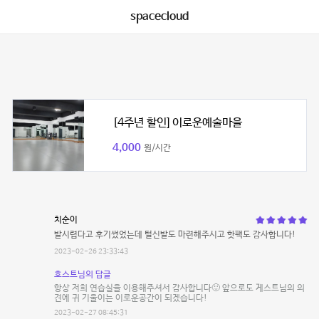
spacecloud
[4주년 할인] 이로운예술마을
4,000
원/시간
치순이
발시렵다고 후기썼었는데 털신발도 마련해주시고 핫팩도 감사합니다!
2023-02-26 23:33:43
호스트님의 답글
항상 저희 연습실을 이용해주셔서 감사합니다🙂 앞으로도 게스트님의 의
견에 귀 기울이는 이로운공간이 되겠습니다!
2023-02-27 08:45:31