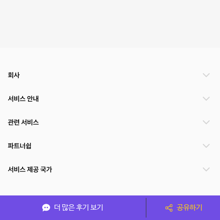
회사
서비스 안내
관련 서비스
파트너쉽
서비스 제공 국가
(주)NSPACE 사업자정보
더 많은 후기 보기
공유하기