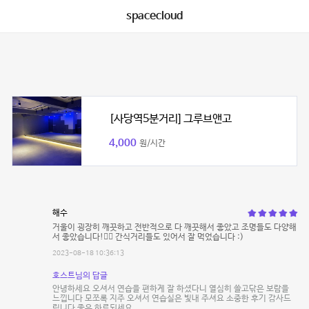
spacecloud
[사당역5분거리] 그루브앤고
4,000
원/시간
해수
거울이 굉장히 깨끗하고 전반적으로 다 깨끗해서 좋았고 조명들도 다양해
서 좋았습니다!👍🏻 간식거리들도 있어서 잘 먹었습니다 :)
2023-08-18 10:36:13
호스트님의 답글
안녕하세요 오셔서 연습을 편하게 잘 하셨다니 열심히 쓸고닦은 보람을
느낍니다 모쪼록 지주 오셔서 연습실은 빛내 주셔요 소중한 후기 감사드
립니다 좋은 하루되세요