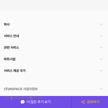
회사
서비스 안내
관련 서비스
파트너쉽
서비스 제공 국가
(주)NSPACE 사업자정보
이용약관
개인정보처리방침
운영정책
더 많은 후기 보기
공유하기
스페이스클라우드는 통신판매중개자이며 통신판매의 당사자가 아닙니다. 따라서 스페이스클
라우드는 공간 거래정보 및 거래에 대해 책임지지 않습니다.