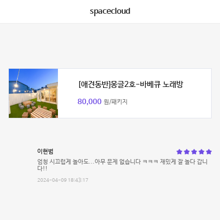
spacecloud
[애견동반]몽글2호-바베큐 노래방
80,000
원/패키지
이현범
엄청 시끄럽게 놀아도...아무 문제 없습니다 ㅋㅋㅋ 재밌게 잘 놀다 갑니
다!!
2024-04-09 18:43:17