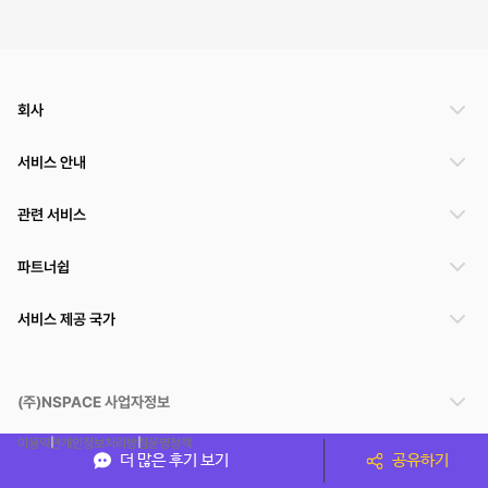
회사
서비스 안내
관련 서비스
파트너쉽
서비스 제공 국가
(주)NSPACE 사업자정보
이용약관
개인정보처리방침
운영정책
더 많은 후기 보기
공유하기
스페이스클라우드는 통신판매중개자이며 통신판매의 당사자가 아닙니다. 따라서 스페이스클
라우드는 공간 거래정보 및 거래에 대해 책임지지 않습니다.