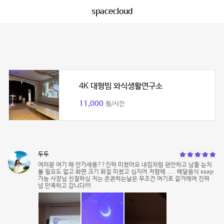
spacecloud
4K 대형빔 와식생활연구소
11,000
원/시간
두두
여러분 여기 왜 안가세용??진짜 미쳤어요 내집처럼 편안하고 남들 눈치
볼 필요도 없고 화면 크기 화질 미쳤고 심지어 저렴해..... 배달음식 ssap
가능 사장님 친절하심 저는 온콘하는날은 무조건 여기로 갈거에여 진짜
넘 만족하고 갑니다‼️‼️