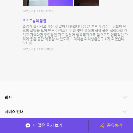
2023-03-11 00:11:50
호스트님의 답글
즐겁게 즐기시고 가신 것 같아 다행입니다😊😊 본투비 집수니 집돌이 덕
후의 로망을 모아 만든 아지트인 만큼 맛난 음식과 함께 좋은 힐링타임 가
지고 가셨다면 주인장인 저도 덩달아 행복해져요💖 앞으로도 합리적인 가
격에 좋은 공간 제공할 수 있도록 노력하는 와식생활연구소가 되겠습니
다!!🌼
2023-03-11 00:28:34
회사
서비스 안내
더 많은 후기 보기
공유하기
관련 서비스