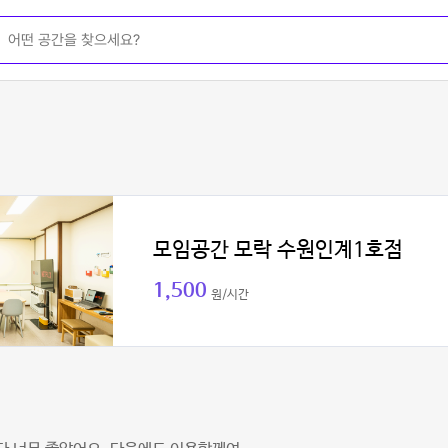
모임공간 모락 수원인계1호점
1,500
원/시간