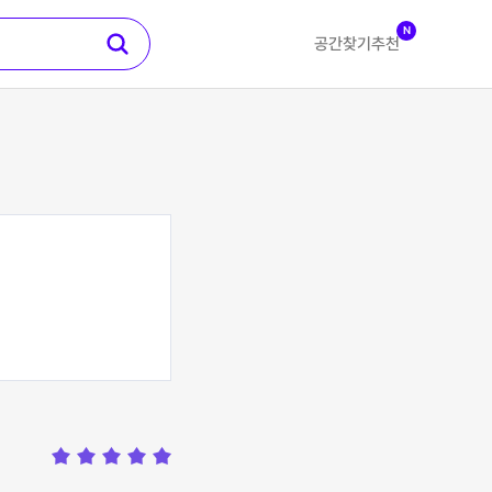
N
공간찾기
추천