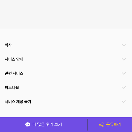
회사
서비스 안내
관련 서비스
파트너쉽
서비스 제공 국가
(주)NSPACE 사업자정보
더 많은 후기 보기
공유하기