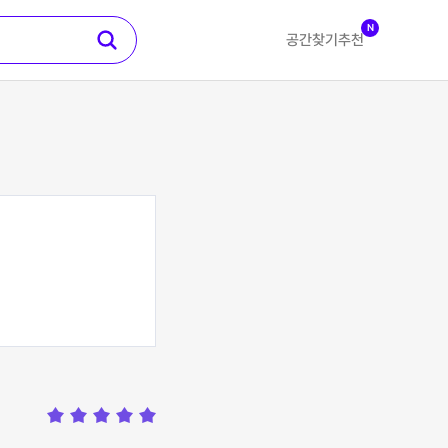
N
공간찾기
추천