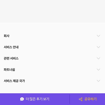
회사
서비스 안내
관련 서비스
파트너쉽
서비스 제공 국가
(주)NSPACE 사업자정보
더 많은 후기 보기
공유하기