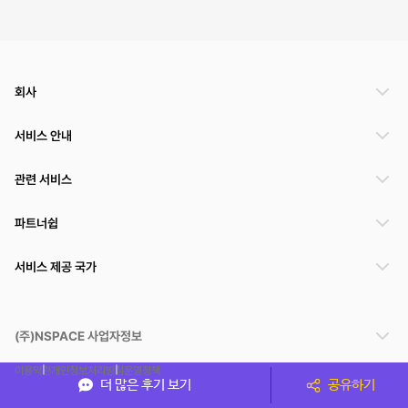
회사
서비스 안내
관련 서비스
파트너쉽
서비스 제공 국가
(주)NSPACE 사업자정보
이용약관
개인정보처리방침
운영정책
더 많은 후기 보기
공유하기
스페이스클라우드는 통신판매중개자이며 통신판매의 당사자가 아닙니다. 따라서 스페이스클
라우드는 공간 거래정보 및 거래에 대해 책임지지 않습니다.