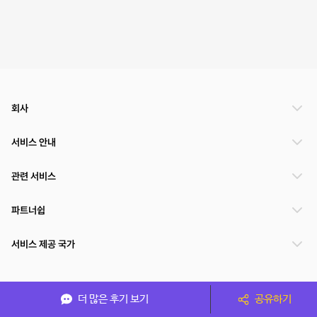
회사
서비스 안내
관련 서비스
파트너쉽
서비스 제공 국가
(주)NSPACE 사업자정보
더 많은 후기 보기
공유하기