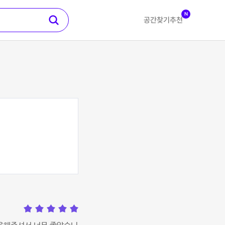
N
공간찾기
추천