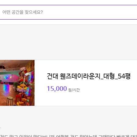
건대 웬즈데이라운지_대형_54평
15,000
원/시간
구