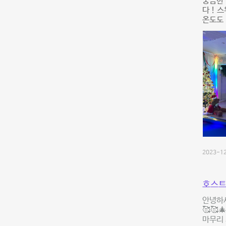
궁금한
다 ! 
온도도 
2023-12
호스트
안녕하
🥰🥰
마무리 