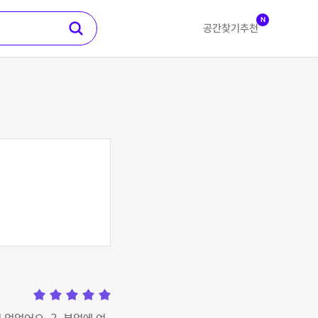
N
공간찾기
추천