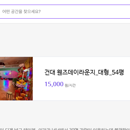
건대 웬즈데이라운지_대형_54평
15,000
원/시간