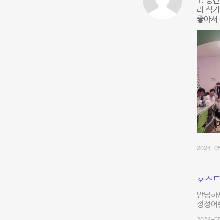
1. 공
러 식기
좋아서 
2024-05
호스트
안녕하
정성어린