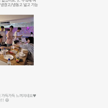
없었어요. 2. 부엌에 여
 냉장고/냉동고 넓고 기능
게 가득가득 느껴지네요♥
! 😆