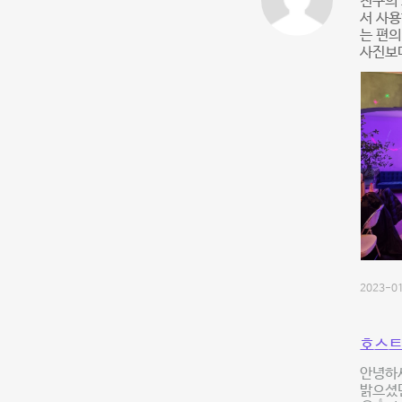
친구의
서 사용
는 편의
사진보
2023-01
호스트
안녕하
밝으셨던