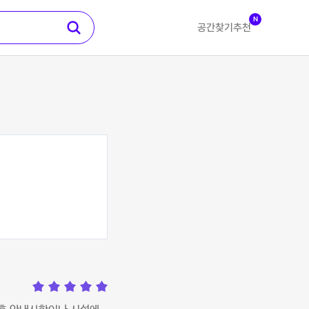
N
공간찾기
추천