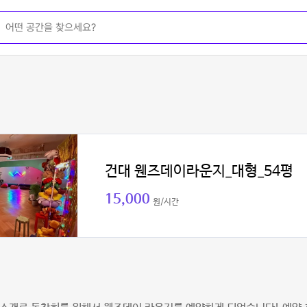
건대 웬즈데이라운지_대형_54평
15,000
원/시간
원