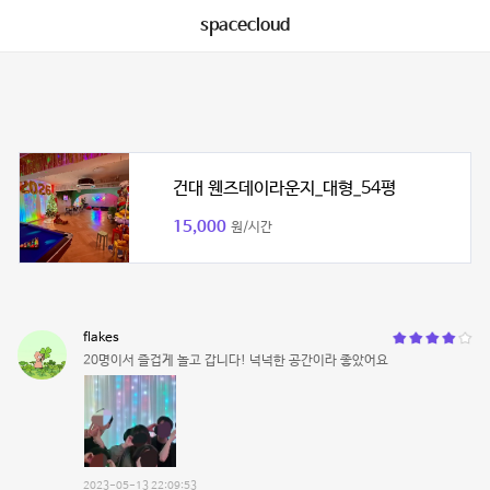
spacecloud
건대 웬즈데이라운지_대형_54평
15,000
원/시간
flakes
20명이서 즐겁게 놀고 갑니다! 넉넉한 공간이라 좋았어요
2023-05-13 22:09:53