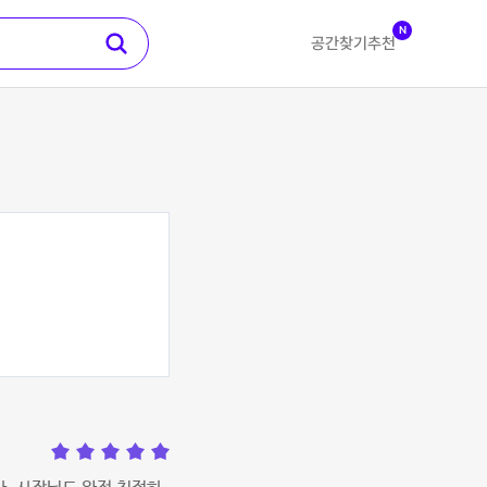
N
공간찾기
추천