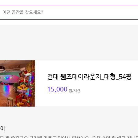
건대 웬즈데이라운지_대형_54평
15,000
원/시간
주아