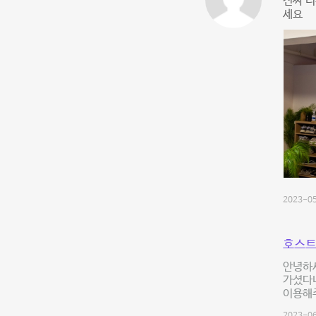
진짜 너
세요
2023-05
호스트
안녕하
가셨다니
이용해주