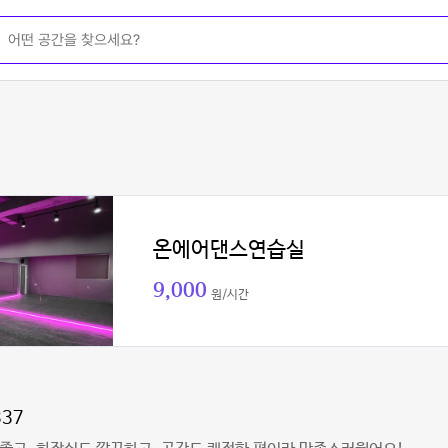
온에어댄스연습실
9,000
원/시간
337