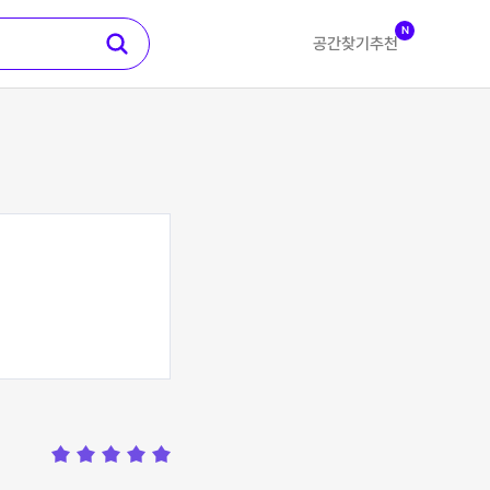
N
공간찾기
추천