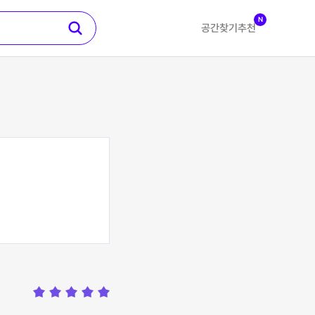
N
공간찾기
추천