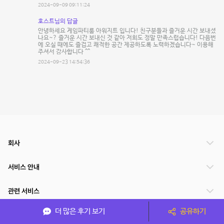
2024-09-09 09:11:24
호스트님의 답글
안녕하세요 게임파티룸 아워지트 입니다! 친구분들과 즐거운 시간 보내셨
나요~? 즐거운 시간 보내신 것 같아 저희도 정말 만족스럽습니다! 다음번
에 오실 때에도 즐겁고 쾌적한 공간 제공하도록 노력하겠습니다~ 이용해
주셔서 감사합니다 ^^
2024-09-23 14:54:36
회사
서비스 안내
관련 서비스
더 많은 후기 보기
공유하기
파트너쉽