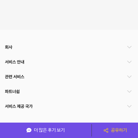
회사
서비스 안내
관련 서비스
파트너쉽
서비스 제공 국가
(주)NSPACE 사업자정보
더 많은 후기 보기
공유하기