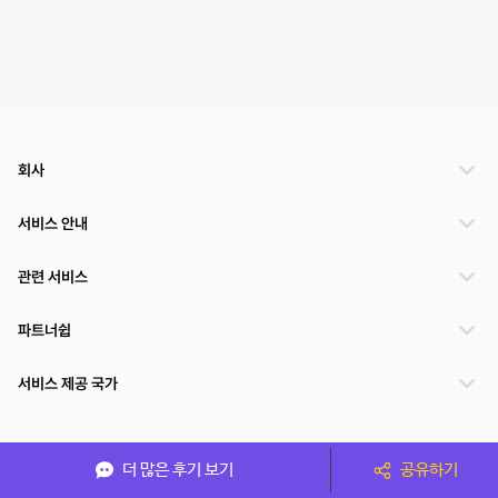
회사
서비스 안내
관련 서비스
파트너쉽
서비스 제공 국가
(주)NSPACE 사업자정보
더 많은 후기 보기
공유하기