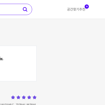
N
공간찾기
추천
노