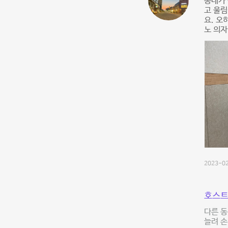
동네가
고 울림
요. 오
노 의자
2023-02
호스트
다른 
늘려 손