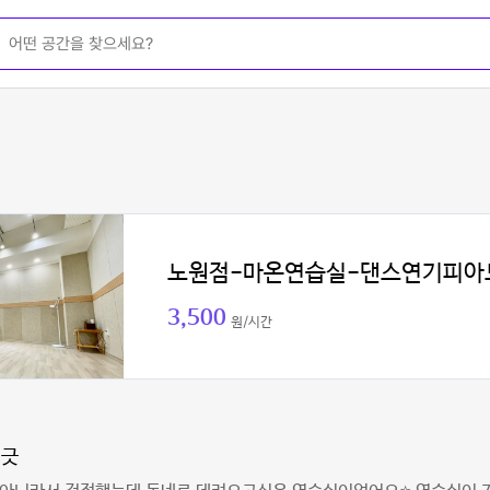
노원점-마온연습실-댄스연기피아
3,500
원/시간
생긋