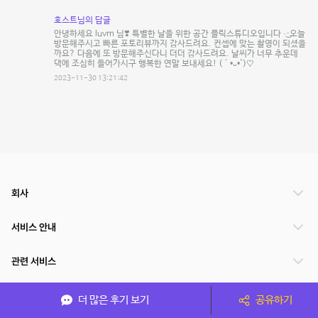
호스트님의 답글
안녕하세요 luvm 님❣️ 특별한 날을 위한 공간 플릭스튜디오입니다 ·͜·오늘
방문해주시고 빠른 포토리뷰까지 감사드려요. 컨셉에 맞는 촬영이 되셨을
까요? 다음에 또 방문해주신다니 더더 감사드려요. 날씨가 너무 추운데
댁에 조심히 들어가시구 행복한 연말 보내세요! (´•᎑•`)♡
2023-11-30 13:21:42
회사
서비스 안내
관련 서비스
파트너쉽
더 많은 후기 보기
공유하기