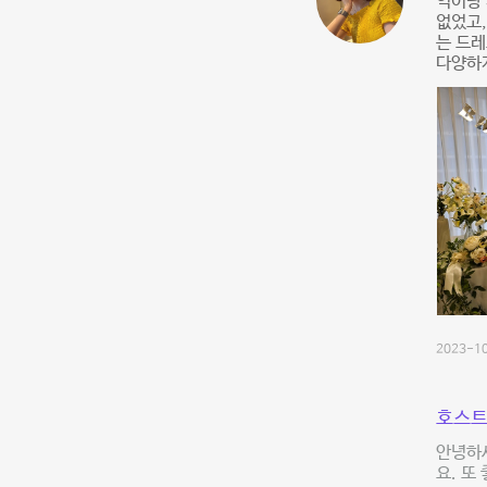
역이랑 
없었고
는 드레
다양하
2023-10
호스트
안녕하
요. 또