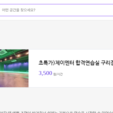
초특가)제이엔터 합격연습실 구리
3,500
원/시간