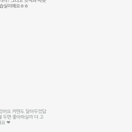
니다! 그리고 핫팩과 따뜻
 연습실이에요ㅎㅎ
고있어요 커텐도 달아두었답
 두면 좋아하실까 더 고
요 ❤