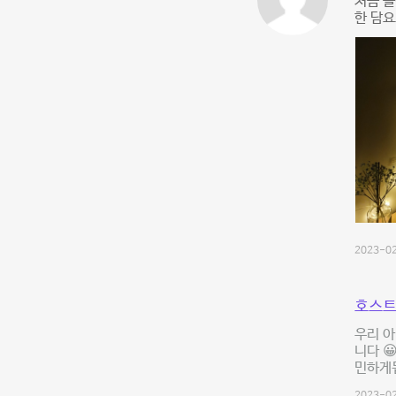
처음 들
한 담
2023-02
호스트
우리 아
니다 
민하게