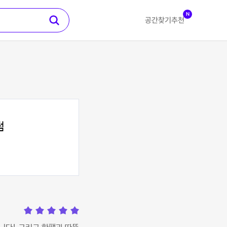
N
공간찾기
추천
점