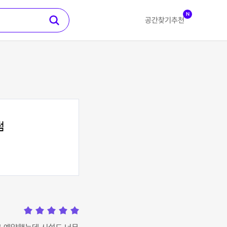
N
공간찾기
추천
점