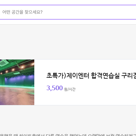
초특가)제이엔터 합격연습실 구리
3,500
원/시간