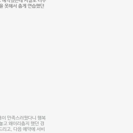
고 예약했는데 시설도 너무
을 못해서 춥게 연습했던
사용이 만족스러웠다니 행복
해놓고 왜이리춥지 했던 경
드리고, 다음 예약에 서비