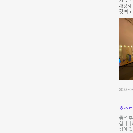
처음 
깨끗하고
것 빼고
2023-03
호스트
좋은 후
합니다
험이 있