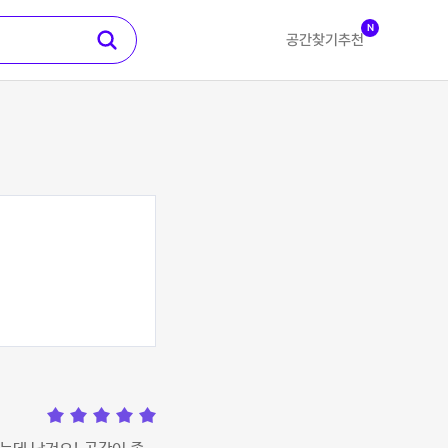
N
공간찾기
추천