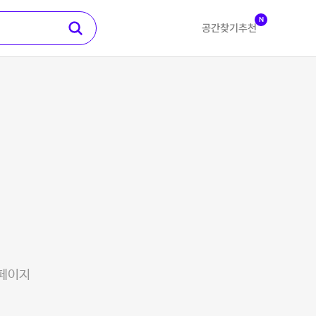
N
공간찾기
추천
 페이지