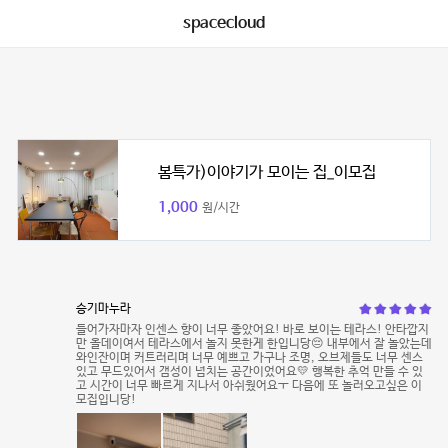
spacecloud
봄특가)이야기가 모이는 집_이모집
1,000
원/시간
승기마누라
들어가자마자 인센스 향이 너무 좋았어요! 바로 보이는 테라스! 안타깝지
만 올데이여서 테라스에서 놀지 못한게 한입니당😔 내부에서 잘 놀았는데
와인잔이며 커트러리며 너무 예쁘고 가구나 조명, 오브제들도 너무 센스
있고 무드있어서 갬성이 넘치는 공간이었어요💛 행복한 추억 만들 수 있
고 시간이 너무 빠르게 지나서 아쉬웠어요ㅜ 다음에 또 놀러오고싶은 이
모집입니당!