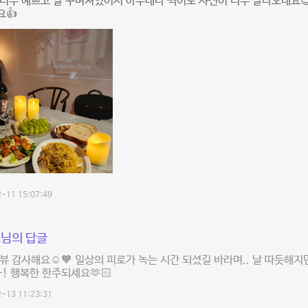
너무 예쁘고 잘 꾸며져있어서 아무데나 찍어도 사진이 너무 잘나오네요😍
요👍
-11 15:07:49
님의 답글
뷰 감사해요☺️🧡 일상의 피로가 녹는 시간 되셨길 바라며.. 날 따듯해지
! 행복한 한주되세요🫶🏻
-13 11:23:31