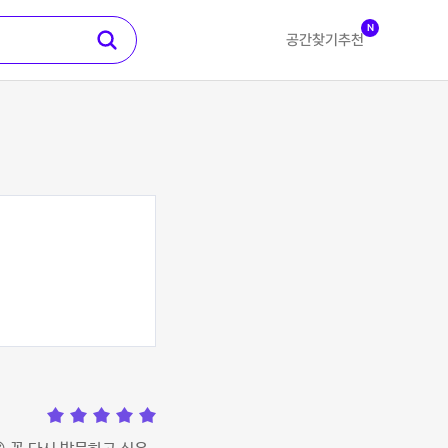
N
공간찾기
추천