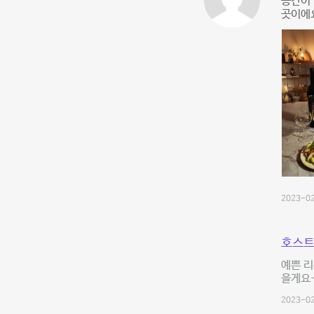
공간이 
곳이에
2023-02
호스트
예쁜 리
을게요-
2023-02