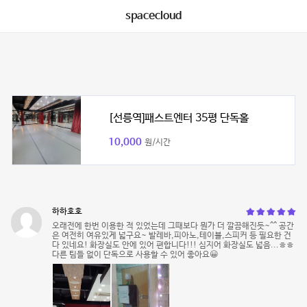
spacecloud
[선릉역]패스트엔터 35평 단독홀
10,000
원/시간
하하호호
오래전에 한번 이용한 적 있었는데 그때보다 뭔가 더 깔끔해진듯~^^ 공간
은 여전히 여유있게 넓구요~ 발레바,피아노,테이블,스피커 등 필요한 건
다 있네요! 화장실도 안에 있어 편합니다!!! 심지어 화장실도 넓음...ㅎㅎ
다른 팀들 없이 단독으로 사용할 수 있어 좋아요😀