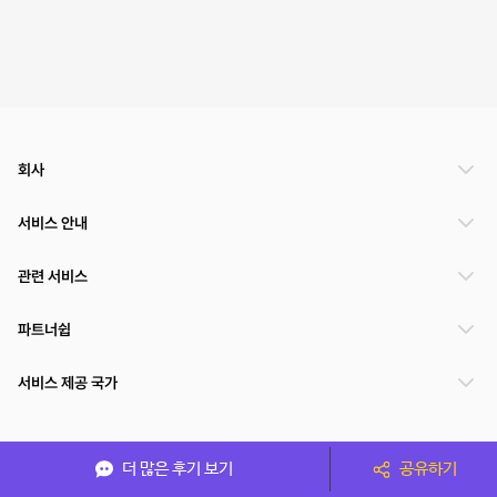
회사
서비스 안내
관련 서비스
파트너쉽
서비스 제공 국가
(주)NSPACE 사업자정보
더 많은 후기 보기
공유하기