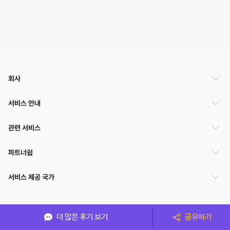
회사
서비스 안내
관련 서비스
파트너쉽
서비스 제공 국가
(주)NSPACE 사업자정보
더 많은 후기 보기
공유하기